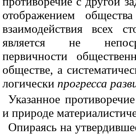
противоречие с дру­гой з
отображением общества
взаимодействия всех ст
является не непосре
первичности обществен
обществе, а систематиче­
логически
прогресса раз
Указанное противоречие
и при­роде материалистич
Опираясь на утвердившее