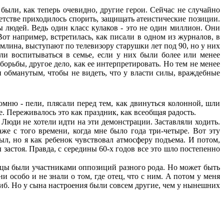
были, как теперь очевидно, другие герои. Сейчас не случайно
тстве приходи­лось спорить, защищать атеистические позиции.
ы людей. Ведь один класс кулаков - это не один миллион. Они
от например, встрети­лась, как писали в одном из журналов, в
омлина, выступают по телевизору старушки лет под 90, но у них
гли воспитываться в семье, если у них были более или менее
орьбы, другое дело, как ее интерпретировать. Но тем не менее
ли обманутым, чтобы не видеть, что у власти силы, враждебные
омню - пели, плясали перед тем, как двинуться колонной, шли
е. Переживалось это как праздник, как всеобщая радость.
. Люди не хотели идти на эти демонстра­ции. Заставляли ходить.
же с того времени, когда мне было года три-четыре. Вот эту
л, но я как ребенок чувствовал атмосферу подъема. И потом,
 застоя. Правда, с середины 60-х годов все это шло постепенно
 отцы были участниками оппозиций разного рода. Но может быть
ни особо и не знали о том, где отец, что с ним. А потом у меня
гиб. Но у сына настроения были совсем другие, чем у нынешних