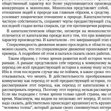
общественный характер все более укрупняющегося производст
конкуренции к монополии. Монополия представляет собой, 
отношения людей к природе как главным образом, к средству.
усиливает хищническое отношение к природе. Капита­листиче
частную собственность, сохра­няет черты предшествующей ста
последней стадии витка спирали, где эти противоречия разреш
В капиталистическом обществе, несмотря на монополистич
отличается от капитализма прежде все­го тем, что при коммун
характер произ­водства. И капитализм - это завершающий этап п
Спиралевидность движения можно проследить и области иде
можно сказать, что это спиралевидное движение пронизывает в
примера. А подробнее об этом я пытался сказать своих работах.
Таким образом, с точки зрения развития всей истории чел
раньше. А раньше представляли себе переход к коммунизму м
переход
от всей
предшествующей истории к
новому типу
исто­
Ибо в этом последнем случае мы не поймем, в какие сроки это
отказы­ваться, что менять. В действительности преобразова
коммунизму как переход от всей предшест­вующей истории, то
рассматриваем этот переход, как переход от капитализма к
рассматривать переход. Поэтому этот переход нель­зя рассмат
Если мы подходим с точки зрения только одной страны, мы се
время. Максимум, мы видим на несколько лет вперед. И поэто
надо сказать, действитель­но происходит крушение) есть крушен
"человека толпы", который дальше своих сиюминутных интересов