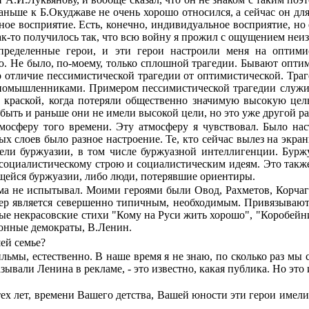
ньше к Б.Окуджаве не очень хорошо относился, а сейчас он для 
разное восприятие. Есть, конечно, индивидуальное восприятие, н
 как-то получилось так, что всю войну я прожил с ощущением не
определенные герои, и эти герои настроили меня на оптим
. Не было, по-моему, только сплош­ной трагедии. Бывают оптим
 отличие пессимистической трагедии от оптимистической. Траге­д
единомышленниками. Примером пессимистической трагедии служи
 краской, когда потеряли общественно значимую высокую цель
быть и раньше они не имели высокой цели, но это уже другой ра
мосферу того времени. Эту атмосферу я чувство­вал. Было нас
х слоев было разное настроение. Те, кто сейчас вылез на экраны
ители буржуазии, в том числе буржуазной интелли­генции. Бур
оциалистическому строю и социалистическим идеям. Это также 
ейся буржуазии, либо люди, потерявшие ориентиры.
гизма не испытывал. Моими героями были Овод, Рахметов, Корча
ер является севершенно типичным, необходимым. Привязываются
ные некрасовские стихи "Кому на Руси жить хорошо", "Коробей
онные демо­краты, В.Ленин.
ей семье?
льмы, естественно. В наше время я не знаю, по сколько раз мы 
зывали Ленина в рекламе, - это известно, какая публика. Но это 
ех лет, времени Вашего детства, Вашей юности эти герои имели