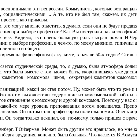
воспринимали эти репрессии. Коммунисты, которые возвращались 
оциалистически­ми ... А те, кто не был там, скажем, их дети
Я просто знаю примеры.
 это могут многие отметить, я думаю, если они не будут предвзя
ния при выборе профессии? Как Вы поступали на философский
 и все. Видимо, тут очень большую роль сыграл роман Н.Че
ии о выборе профессии, в чем-то, по моему мнению, типичны 
и личного и общего.
 время на философском факультете, в начале 50-х годов? Стиль 
асается студенческой среды, то, я думаю, была атмосфера больш
, что была вместе с тем, может быть, укоренившаяся уже дисци
комитетов
комсомола
школ,
секретарей комитетов комсомол
рганизацией, какой он стал потом. Ну, может быть что-то уже и
. Это потом выхолостили содержание из комсомольской работы, 
­гое отношение к комсомолу и другой комсомол. Поэтому у нас 
в какой-то мере уровень преподавания потом повы­шался. Препо
нсилья. Он потом стал профессором политэкономии. Очень хор
. Он тогда только начинал, он, по-моему, только пришел с вра
тенберг, Т.Ойзерман. Может быть другим это нравилось, но мне 
енберга эруди­ция, конечно, была большая. Что касается В.Асмус