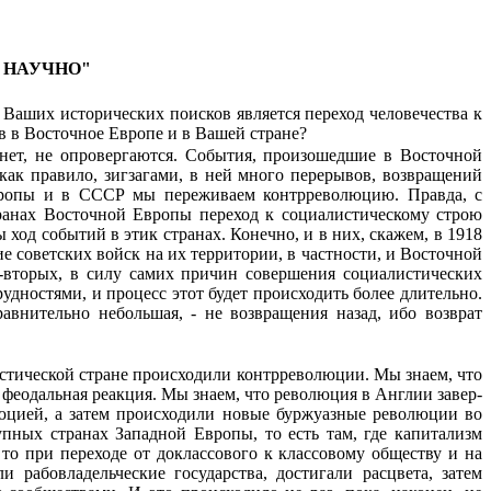
 НАУЧНО"
 Ваших исторических поисков является переход человечества к
в в Восточное Европе и в Вашей стране?
нет, не опровергаются. События, произошед­шие в Восточной
как правило, зигзагами, в ней много перерывов, возвращений
Европы и в СССР мы переживаем контрреволюцию. Правда, с
ранах Восточной Европы переход к социалистическому строю
 ход событий в этик странах. Конечно, и в них, скажем, в 1918
 советских войск на их территории, в частности, и Восточной
о-вторых, в силу самих причин совершения социалистических
удностями, и процесс этот будет происходить более длительно.
равнительно небольшая, - не возвращения назад, ибо возврат
истической стране происходили контрре­волюции. Мы знаем, что
 феодаль­ная реакция. Мы знаем, что революция в Англии завер­
юцией, а затем происходили новые буржуазные революции во
упных странах Западной Европы, то есть там, где капитализм
то при переходе от доклассового к классовому обществу и на
рабовладельческие госу­дарства, достигали расцвета, затем