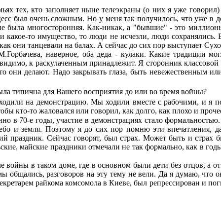
ях тех, кто заполняет ныне телеэкраны (о них я уже говорил) 
есс был очень сложным. Но у меня так получилось, что уже в де
­не была многосторонняя. Как-никак, а "бывшие" - это миллион
 какое-то имущество, то люди не исчезли, люди сохранялись. В
как они танцевали на балах. А сейчас до сих пор выступает Сух
М.Горбачева, наверное, оба деда - кулаки. Какие традиции мо
 видимо, к раскулаченным принадлежит. Я сторонник классовой б
 что они делают. Надо закрывать глаза, быть невежественным и
ла типична для Вашего восприятия до или во время войны?
 ходили на демонстрацию. Мы ходили вместе с рабочими, и я п
обы кто-то жаловался или говорил, как долго, как плохо и проче
обенно в 70-е годы, участие в демонстрациях стало формальностью
бо и земля. Поэтому я до сих пор помню эти впечатления, да
й праздник. Сейчас говорят, был страх. Может быть и страх бы
рьские, майские праздники отмечали не так формально, как в годы
сле войны в таком доме, где в основном были дети без отцов, а
мы общались, разговоров на эту тему не вели. Да я думаю, что о
секретарем райкома комсомола в Киеве, был репрессирован и по