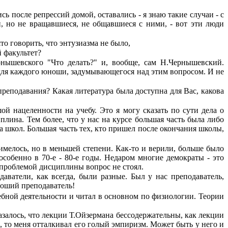
после репрессий домой, остава­лись - я знаю такие случаи - с
, но не вращавшиеся, не общавшиеся с ними, - вот эти люди
то говорить, что энтузиазма не было,
 факультет?
рнышевского "Что делать?" и, вообще, сам Н.Чернышевский.
для каждого юноши, задумывающегося над этим вопросом. И не
преподавания? Какая литература была доступна для Вас, какова
ой нацеленности на учебу. Это я могу сказать по сути дела о
плина. Тем более, что у нас на курсе большая часть была либо
а школ. Большая часть тех, кто пришел после окончания школы,
 имелось, но в меньшей степени. Как-то и верили, больше было
особенно в 70-е - 80-е годы. Недаром многие демократы - это
с проблемой дисциплины вопрос не стоял.
даватели, как всегда, были разные. Был у нас преподаватель,
оший преподава­тель!
чебной деятельности и читал в основном по физиологии. Теории
казалось, что лекции Т.Ойзермана бессодержательны, как лекции
а, то меня отталкивал его голый эмпиризм. Может быть у него и