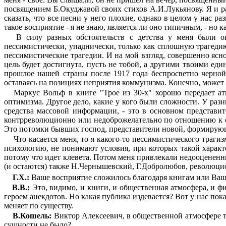
посвящением Б.Окуджавой своих стихов А.И.Лукьянову. Я и ра
сказать, что все песни у него плохие, однако в целом у нас 
такое восприятие - я не знаю, является ли оно типичным, - но
В силу разных обстоятельств с детства у меня были 
пессимистически, упаднически, только как сплошную трагедию
пессимистические трагедии. И на мой взгляд, совершенно ясно
цель будет достигнута, пусть не тобой, а другими твоими 
прошлое нашей стра­ны после 1917 года беспросветно черной
оставаясь на позициях неприятия коммунизма. Конечно, может 
Маркус Вольф в книге "Трое из 30-х" хорошо пере­дает ат
оптимизма. Другое дело, какие у
кого были сложности. У разны
средства массовой информации, - это в основном предс­тав
контрреволюционно или недоброже­лательно по отношению к с
Это потомки бывших господ, представители новой, формирующ
Что касается меня, то я какого-то пессимистического тра
психологию, не понимают условия, при которых такой характ
потому что идет клевета. Потом меня привлекали недо­оценен
(и остаются) также Н.Чернышевский, Г.Добролюбов, революци
Г.Х.:
Ваше восприятие сложилось благодаря книгам или Ваш
В.В.:
Это, видимо, и книги, и общественная атмо­сфера, и фи
героем анекдотов. Но какая публика издевается? Вот у нас пока
меняет по существу.
В.Кошель:
Виктор Алексеевич, в общественной атмо­сфере т
сущности не было?