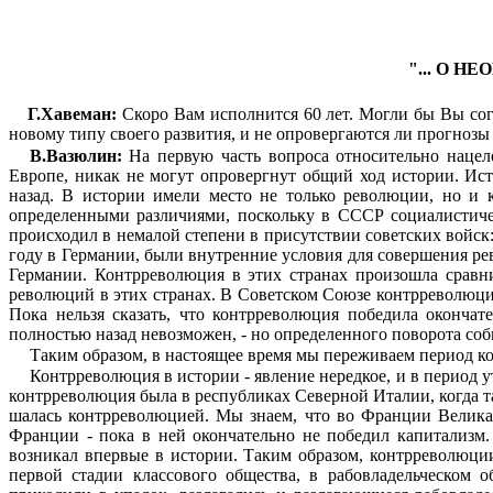
"... О 
Г.Хавеман:
Скоро Вам исполнится 60 лет. Могли бы Вы согл
новому типу своего развития, и не опровергаются ли прогнозы
В.Вазюлин:
На первую часть вопроса относительно нацеле
Европе, никак не могут опровергнут общий ход истории. Ист
назад. В истории имели место не только революции, но и
определенными различиями, поскольку в СССР социалистиче
происходил в немалой степени в присутствии советских войск: 
году в Германии, были внутренние условия для совершения ре
Германии. Контрреволюция в этих странах произошла сравни
революций в этих странах. В Советском Союзе контрреволюция 
Пока нельзя сказать, что контрреволюция победила окончате
полностью назад невоз­можен, - но определенного поворота со
Таким образом, в настоящее время мы переживаем период к
Контрреволюция в истории - явление нередкое, и в период 
контрреволюция была в рес­публиках Северной Италии, когда та
шалась контрреволюцией. Мы знаем, что во Франции Велика
Франции - пока в ней окон­чательно не победил капитализм.
возникал впервые в истории. Таким образом, контрреволюции
первой стадии классового общества, в рабовладельческом о