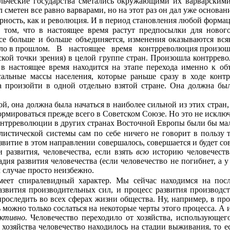
льческие госу­дарства сметались окружающими их варварскими 
л сметен все равно варварами, но на этот раз он дал уже основа
ерность, как и революция. И в период становления любой форм
в том, что в настоящее время растут предпосылки для новог
 все больше и больше объединяется, изменения оказываются в
ыло в прошлом.
В
настоящее
время
контрреволюция произошл
ской точки зрения) в целой группе стран. Произошла контрре
о в настоящее время находится на этапе перехода именно к о
сальные массы населения, которые раньше сразу в ходе кон
а произойти в одной отдельно взятой стране. Она должна был
, она должна была начаться в наиболее силь­ной из этих стран
рмироваться прежде всего в Советском Союзе. Но это не исключае
онтрреволюции в других странах Восточной Европы были бы ма
истической системы сам по себе ничего не говорит в пользу т
азвитие в этом направле­нии совершалось, совершается и будет с
 развития, человечества, если взять
всю
историю человечест
дия развития человечества (если человечество не погибнет, а у
м случае просто неизбежно.
имеет спиралевидный характер. Мы сейчас находимся на пос
 развития производительных сил, и процесс развития произво
оследить во всех сферах жизни общества. Ну, например, в прои
сь можно только сослаться на некоторые черты этого процесса. А 
ективно.
Чело­вечество переходило от хозяйства, использующег
о хозяйства человечество находилось на стадии выживания, то е