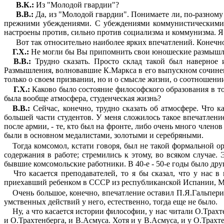
В.К.:
Из "Молодой гвардии"?
В.В.:
Да, из "Молодой гвардии". Понимаете ли, по-разному 
прежними убеждениями. С убеждениями коммунистическими, с
настроены против, сильно против социализма и комму­низма. 
Вот так относительно наиболее ярких впечатлений. Конечно,
Г.Х.:
Не могли бы Вы припомнить свои юношеские размышле
В.В.:
Трудно сказать. Просто склад такой был навер­ное
Размышления, волновавшие К.Маркса в его выпускном сочинен
только о своем призвании, но и о смысле жизни, о соотношени
Г.Х.:
Каково было состояние философского образова­ния в то
была вообще атмосфера, студенческая жизнь?
В.В.:
Сейчас, конечно, трудно сказать об атмосфере. Что к
большей части студентов. У меня сложилось такое впечатление
после армии, - те, кто был на фронте, либо очень много членов
были в основном медалистами, золотыми и серебряными.
Тогда комсомол, кстати говоря, был не такой фор­мальной о
содержания в работе; стреми­лись к этому, во всяком случае
бывшие комсомольские работники. В 40-е - 50-е годы было дру
Что касается преподавателей, то я бы сказал, что у нас 
приехавший ребенком в СССР из республиканской Испании, Ма
Очень большое, конечно, впечатление оставил П.Я.Гальперин
умственных действий у него, естественно, тогда еще не было.
Ну, а что касается истории философии, у нас читали О.Трах
и О.Трахтенберга, и В.Асмуса. Хотя и у В.Асмуса, и у О.Трахт