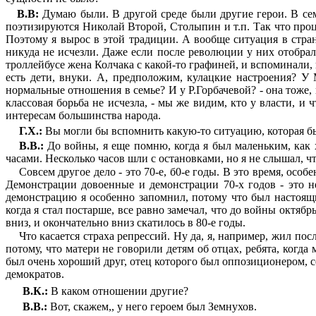
В.В:
Думаю были. В другой среде были другие герои. В семь
поэтизируются Николай Второй, Столыпин и т.п. Так что проц
Поэто­му я вырос в этой традиции. А вообще ситуация в стра
никуда не исчезли. Даже если после революции у них отобрали
троллейбусе жена Колчака с какой-то графиней, и вспоминали, 
есть дети, внуки. А, предположим, кулацкие настроения? У 
нормальные отношения в семье? И у Р.Горбачевой? - она тоже,
классовая борьба не исчезла, - мы же видим, кто у власти, и
интересам боль­шинства народа.
Г.Х.:
Вы могли бы вспомнить какую-то ситуацию, которая бы
В.В.:
До войны, я еще помню, когда я был малень­ким, как
часами. Несколько часов шли с остановками, но я не слышал, чт
Совсем другое дело - это 70-е, б0-е годы. В это вре­мя, ос
Демонстрации довоенные и демонстрации 70-х годов - это не
демонстрацию я особенно запомнил, потому что был настоящи
когда я стал постарше, все равно замечал, что до войны октяб
вниз, и окончательно вниз скатилось в 80-е годы.
Что касается страха репрессий. Ну да, я, например, жил по
потому, что матери не говорили детям об отцах, ребята, когда 
был очень хороший друг, отец которого был оппо­зиционером, 
демократов.
В.К.:
В каком отношении другие?
В.В.:
Вот, скажем,, у него героем был Земнухов.