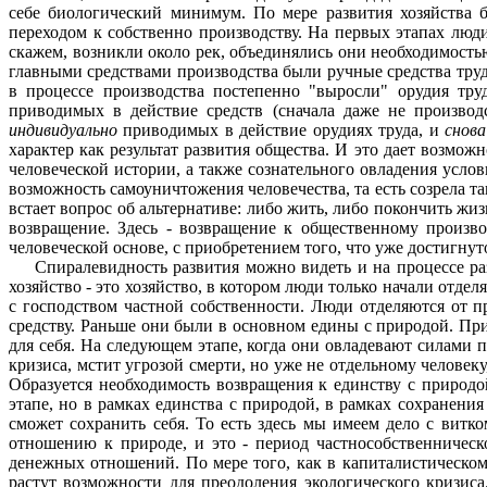
себе биологический минимум. По мере развития хозяйства 
переходом к собственно производству. На первых этапах лю
скажем, возникли около рек, объединялись они необходимость
главными средствами производства были ручные средства труд
в процессе производства постепенно "выросли" орудия тру
приводимых в действие средств (сначала даже не производ
индивидуально
приводимых в действие орудиях труда, и
снов
харак­тер как результат развития общества. И это дает возмо
человеческой истории, а также сознательного овладения усло
возможность самоуничтожения человечества, та есть созрела т
встает вопрос об альтернативе: либо жить, либо покончить жиз
возвращение. Здесь - возвращение к общественному произв
человеческой основе, с приобретением того, что уже достигнут
Спиралевидность развития можно видеть и на процессе 
хозяйство - это хозяйство, в ко­тором люди только начали отд
с гос­подством частной собственности. Люди отделяются от п
средству. Раньше они были в основ­ном едины с природой. При
для себя. На следующем этапе, когда они овладевают силами п
кризиса, мстит угрозой смерти, но уже не отдельному человек
Обра­зуется необходимость возвращения к единству с приро­до
этапе, но в рамках единства с природой, в рамках сохранени
сможет сохранить себя. То есть здесь мы имеем дело с витк
отношению к природе, и это - период частнособственническ
денежных отно­шений. По мере того, как в капиталистическом
растут возможности для преодоления экологичес­кого кризис