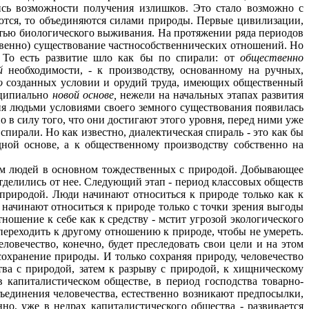
сь возможности получе­ния излишков. Это стало возможно с
тся, то объединяются силами природы. Первые циви­лизации,
остью биологического выживания. На протяжении ряда периодов
ственно) существование частнособственнических отношений. Но
. То есть развитие шло как бы по спирали: от
общественно
й
необходимости, - к производст­ву, основанному на ручных,
о
созданных условии и орудий труда, имеющих общественный
нципиально
новой основе,
нежели на начальных этапах развития
ия людьми условиями своего земного существования поя­вилась
 в силу того, что они достигают этого уровня, перед ними уже
спирали. Но как известно, диалектическая спираль - это как бы
ной основе, а к общественному производству собственно на
ем людей в основном тождественных с природой. Добывающее
 отделились от нее. Следующий этап - период классовых обществ
 природой. Люди начинают относиться к при­роде только как к
 начинают относить­ся к природе только с точки зрения выгоды
ношение к себе как к средству - мстит угрозой экологического
 переходить к другому отношению к природе, чтобы не умереть.
еловечество, конечно, будет преследовать свои цели и на этом
охранение приро­ды. И только сохраняя природу, человечество
тва с природой, затем к разрыву с природой, к хищническому
капиталистическом об­ществе, в период господства товарно-
е­динения человечества, естественно возникают предпо­сылки,
о, уже в недрах капиталистичес­кого общества - развивается