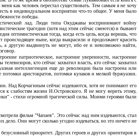
меня как человек перестал существовать. Тем самым я не хочу
о есть в индивидуальном восприятии что-то общее. У меня было
избежности победы.
истический лад. Люди типа Окуджавы восприни­мают войну
истические трагедии (хотя над этим сейчас смеются) и бывают
ия оптимистическая тогда, когда есть цель, когда веришь, что
т происходящее ныне, когда выкрасили и продолжают красить
, а дру­гую выдвинуть не могут, ибо ее и невозможно найти,
зговор.
троение патриотическое, настроение уве­ренности, настроение
 телевизоров, кто сейчас захватил власть, кто сейчас захватил
жуазная интеллигенция еще до революции была настроена или
потомки аристокра­тов, потомки кулаков и мелкой буржуазии.
гин. Над Корчагиным сейчас издеваются, хотя не понимают его
 к сла­бостям жизни Н.Островского. Я не могу верить этому,
ники" - стихи огромной трагической силы. Моими героями были
смотрели фильм "Чапаев". Это сей­час над ним издеваются, стал
их дело. Они могут сколько угодно издеваться, но это ничего не
 безусловный приоритет. Других героев и других ориентиров в