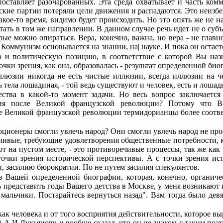
ставляет разочарован­ных. Эта среда охватывает и часть комм
ские партии потеряли цели движения и распа­даются. Это неизб
акое-то время, видимо будет происходить. Но это опять же не н
отать в том же направлении. В данном случае речь идет не о субъ
орые можно опираться. Вера, конечно, важна, но вера - не глав
Коммунизм основывается на знании, на| науке. И пока он остает
и политическую позицию, в соответствие с которой Вы назыв
очки зрения, как она, образовалась - результат определенной био
люзии никогда не есть чистые иллюзии, всегда иллюзии на че
ть тела лошадиная, - той ведь существуют и человек, есть и лоша
ва в какой-то момент задачи. Но весь вопрос заключается в
ия после Великой французской революции? Потому что Вел
еликой французской революции термидорианцы более соот­ветст
ионеры смогли увлечь народ? Они смогли увлечь народ не прост
ивые, тре­бующие удовлетворения общественные потребности, ко­
ют на пустом месте, - это противоречи­вые процессы, так же как
очки зрения исторической перспективы. А с точки зрения ист
и, засилию бюрократии. Но не путем засилия спекулянтов.
Вашей определенной биографии, которая, конечно, органичес
 представить годы Вашего детства в Москве, у меня возникают в
 мальчики. Постарайтесь вернуться назад". Вам тогда было дев
к человека и от того восприятия действи­тельности, которое вы
А.И.Лукьянову, и вообще сказал, что он не знаком с таким поэт