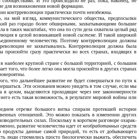
сооб­ществами. И это происходило не раз, пока, наконец, не
ние для возникновения новой формации.
ации контрреволюции практически почти неизбежны.
о, на мой взгляд, коммунистического общества, предпосылки
сякий раз гораздо более обширными, захватывающими большие
а в таких масштабах, что она по сути дела охватила целый ряд
волюция в целой возникавшей новой
системе.
И такой широкий
бъединенному человечеству. Поэтому контрреволюции должны
трреволюции не захватывались. Контрреволюция должна была
а произойти сразу практически во всех странах, входящих в
, в наиболее крупной стране с большой территорией, с большим
т того, что более легко она могла произойти в других странах
ловероятны.
ого, что дальнейшее развитие не будет совершаться по пути к
овершаться. Эти основания можно увидеть в том случае, если мы
ва в
целом,
выделяются проходящие через нее закономерности
 него есть такая возмож­ность, в результате мировой войны или
леднем отрезке большого витка спирали протекшей истории
дственных отношений. Это можно показать в изменении других
зводи­тельных силах. Поскольку в коротком разговоре охарак­
именно, развитие человечества идет от
необработанных
средств
о про­дукты данные самой природой, то есть от добывающего
сть люди стремились просто биологи­чески выжить, обеспечить