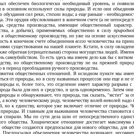
был обеспечен биологически необходимый уровень, и появили
ди в основном используют силы природы. И если они объединяю
ю обуздания сил реки, стихии воды; а еще раньше - необходим
а. Эти орудия обусловливают в конечном счете (а не непосред
да, средства производства, имеющие общественный характер
ства, а добычи), применяемых общест­венно в силу
природно
а к общественному
производству, но уже на основе
искусственн
жность в конечном счете объединения
всего
чело­вечества на при
виями существова­ния на нашей планете. Кстати, в силу овладен
акже обратная (отрицательная) сторона могущества людей. Именно
нь самоубийством. То есть здесь мы имеем дело как бы с витком 
одству, но общественному производству не на прежней природ
о в период преобладания ручного производства.
развития общественных отношений. В исходном пункте мы име
еляться от природы, но в силу названных процессов они еще и не
рироды и, более того, это отделение имеет характер разрыва с
рода была для них и средст­во, и цель одновременно. Затем они
рироды и обнаруживают, что природа, так сказать, "мстит" за от
у, а всему человеческому роду, человечеству волей-неволей надо
й, но к единству, которое уже включает отличие от природы. Ч
я природы. И главным для выживания человечества становится с
ом спирали. Мы по сути дела шли от непосредственного единс
ого общества. Хищническое отно­шение достигает максимума в 
 обществе создаются предпосылки для нового общества, для объ
а. Предпосылки объединения человечества возникают, несомненн