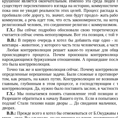
крушение является окончательным. Именно эта среда людей по
существует перспективного взгляда на историю, коммунистиче
пока они не увидят реальнос­ти этих целей. Процесс распада к
пробивали себе дорогу, то, значит, они будут продол- жать раб
коммунизм, а речь идет том, что есть закономерности, на кот
религиозный человек, это соединение религии с коммунизмом. 
Г.Х.:
Вы сейчас подробно обосновали свою теорети­ческую 
считается сейчас очень непопу­лярным. Вот эта позиция, с той т
В.В.:
В первую очередь я хотел бы добавить еще одно - ил
кентавра - животное, у которого часть тела человеческая, а час
Любая контрреволюция решает какие-то нужные для общест
происходящего процесса. Почем произошла контрреволюц
нарождающимся бур­жуазным отношениям. А пришедшие после В
это была контрреволюция.
Точно так же и контрреволюция сейчас. Почему контрреволюц
определенные нере­шенные задачи. Были сложные и противореч
том, как решать, на каких путях. Контрреволю­ции не возника
главным, глубинным в этом процессе, и господствующим с т
контрреволюция. Да, нужно было поставить заслон, в частност
Г.Х.:
Мы попытаемся понять становление этой позиции из 
Разрешите обратиться к началу Вашего пути. Если я попытаюсь
подлая! Стали тихими наши дворы ... До свидания маль­чики,
дворах.
В.В.:
Прежде всего я хотел бы отмежеваться от Б.Окуджавы ка
меня - свое. Вы слышали, он не пришел на вечер, посвященный 