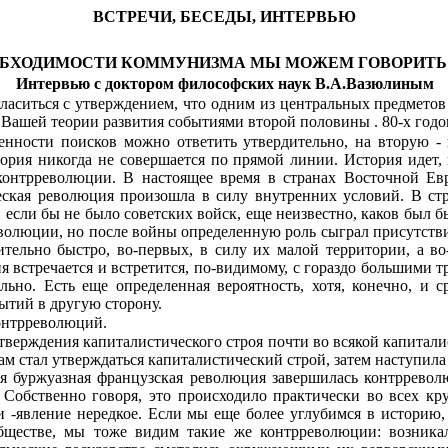
ВСТРЕЧИ, БЕСЕДЫ, ИНТЕРВЬЮ
НЕОБХОДИМОСТИ КОММУНИЗМА МЫ МОЖЕМ ГОВОРИТЬ
Интервью с доктором философских наук В.А.Вазюлиным
аситься с утверждением, что одним из централь­ных предметов
 Вашей теории развития событиями второй половины . 80-х годо
нности поисков можно ответить утвердительно, на вторую - 
ория никогда не совершается по прямой линии. История идет, 
 контрреволюции. В настоящее время в странах Восточной 
ская революция произошла в силу внутренних условий. В ст
если бы не было советских войск, еще неизвестно, каков был бы
волюции, но после войны определенную роль сыграл присутствие
тельно быстро, во-первых, в силу их малой территории, а в
встречается и встретится, по-видимому, с гораздо большими тр
льно. Есть еще определенная вероят­ность, хотя, конечно, и с
бытий в другую сторону.
онтрреволюций.
утверждения капиталистического строя почти во всякой капитал
м стал утверждать­ся капиталистический строй, затем наступила
я буржуазная французская революция заверши­лась контрревол
 Собственно говоря, это происходило практически во всех кр
 -явление нередкое. Если мы еще более углубимся в исто­рию, 
бществе, мы тоже видим такие же контрреволюции: возникали 