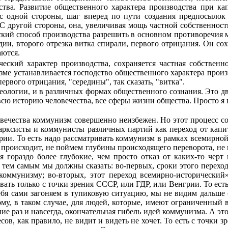
ва. Развитие общест­венного характера производства при кап
с одной стороны, шаг вперед по пути создания предпосылок к
 С другой стороны, она, увеличивая мощь частной собственности
ский способ производства разрешить в основном противоречия м
дии, второго отрезка витка спирали, первого отрицания. Он сох
аются.
еский характер производства, сохраняется частная собственн
изме устанавливается господство общественного характера произ
ервого отрицания, "середины", так сказать, "витка".
ологии, и в различных формах общественного сознания. Это дв
сю историю человечества, все сферы жизни общества. Просто я н
овечества коммунизм совершенно неизбежен. Но этот процесс со
арксисты и коммунисты различных партий как переход от капит
рии. То есть надо рассматривать коммунизм в рамках всемирной
 происходит, не поймем глу­бины происходящего переворота, не п
ния гораздо более глубокие, чем просто отказ от каких-то чер
 тем самым мы должны сказать: во-первых, сроки этого перехо
 коммунизму; во-вторых, этот переход всемирно-исторический
ривать только с точки зрения СССР, или ГДР, или Венгрии. То ес
бя сами заго­няем в тупиковую ситуацию, мы не видим дальше св
му, в таком случае, для людей, которые, имеют ограниченный 
ие раз и навсегда, окончательная гибель идей коммунизма. А этот 
, как правило, не видит и видеть не хочет. То есть с точки зр