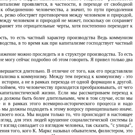
итализме проявляется, в частности, в переходе от свободной
 объединению человечества, а значит, то пути преодоления
, резко обост­ряет противоречия между человеком и природой,
ежду человеком и природой не может, поскольку он сохраняет
раняет эти отрицательные черты, хотя постепенно переходит к
ость, то есть частный характер производства Ведь коммунизм
водства, в то время как при капитализме господствует частный
ижение можно проследить и в структуре производства. То есть
е могу сейчас подробно об этом говорить. Я привел только два
вершается длительно. В отличие от того, как его представляли
ализма к комму­низму. Между тем переход к коммунизму - это
 истории, а не в рамках перехода от одной формации к другой.
оймем, что челове­честву приходится преобразовывать, от чего
т капиталистической жизни. Если мы рассматриваем переход к
да должны быть более длительными, чем в том случае, если мы
» и в рамках этого всемирно-исторического процесса и надо
ть мы должны подходить к это­му вопросу принципиально иначе.
ое­го носа. Мы видим только то, что происходит в настоя­щее
взгляд, для этих людей крушение социалистической системы (а
взгляд совпадает со взглядом человека, так сказать, "с улицы",
ения того, кого К. Маркс называл обыва­телем, филистером, это