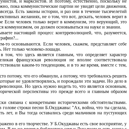
унистов, и марксистов. И поэтому, естественно, поскольку не
ежно, пока коммунистические партии не увидят цели движения,
авсегда.
Е
сть законы истории, и раз они в течение тысячелетий
ективных желаниях, не о том, что вот, дескать, человек верит в
ное Если человек только верит в коммунизм, это верующий, это
ся коммунизмом, он должен основываться на науке и знании.
аете настоящий процесс контрреволю­цией, что, разумеется,
графии?...
м-то основываются. Если человек, скажем, представляет себе
дь. Нет только человеко-лошади.
 том, что здесь является главным, что определяет характер
икая французская револю­ция не вполне соответствовала
вовали каким-то тенденциям, и в то же время, вместе с тем,
о потому, что его обманули, а потому, что требовалось решить
торые не удовлетворялись, и порождали эти задачи. Но дело в
 революции. Но здесь нужно видеть то, что является основным,
оричес­кой перспективы это прежде всего и главным образом
ки связана с конкретными историчес­кими обстоятельствами.
 голове строки песни Б.Окуджавы: "Ах, война, что ты сделала,
ять лет, и Вы тогда оставались среди мальчиков на пустующих
ражено в его творчестве. У Б.Окуджавы есть свое восприятие, у
ом. В то же время в библиотеке семьи Лукья­новых есть книга с