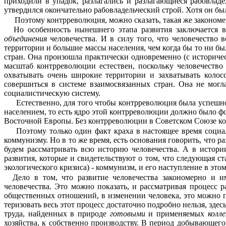
приходили в упадок, разлагались и разлагающиеся рабовладе
утвердился окончательно рабовладельческий строй. Хотя он бы
Поэтому контрреволюция, можно сказать, такая же законом
Но особенность нынешнего этапа развития заклю­чается 
объединения
человечества. И в силу того, что человечество
территории и большие массы населения, чем когда бы то ни б
стран. Она произошла практически одновременно (с историче
масштаб контрреволюции естествен, поскольку человечеств
охватывать очень широкие территории и захватывать колос
совершиться в системе взаимосвязанных стран. Она не могл
социалистическую систему.
Естественно, для того чтобы контрреволюция была успешной
населением, то есть ядро этой контрреволюции должно было фо
Восточной Европы. Без контрреволюции в Советском Союзе к
Поэтому только один факт краха в настоящее время социал
коммунизму. Но в то же время, есть основания говорить, что р
будем рассматривать всю историю человечества. А в истории
развития, которые и свидетельствуют о том, что следующая ста
экологического кризиса) - коммунизм, и его наступление в это
Дело в том, что развитие человечества закономерно и 
человечества. Это можно показать, и рассматри­вая процесс
общественных отношений, в изменении человека, это можно пр
теризовать весь этот процесс достаточно подробно нельзя, зде
труда, найденных в природе
готовыми
и применяемых
колл
хозяйства, к собственно производству. В период добы­вающег