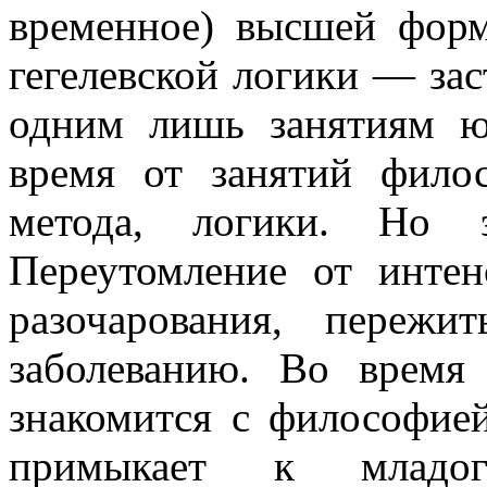
времен­ное) высшей фор
гегелевской логики
— зас
одним лишь занятиям юр
время от занятий фило
метода, логики. Но э
Переутомление от инте
разочарова­ния, пере
заболеванию. Во время
знакомится с философией
примыкает к младоге