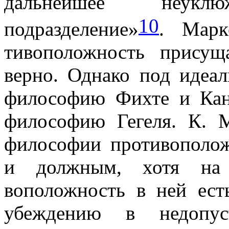
дальнейшее неук
10
подразделение»
. Марк
тивоположность присущ
верно. Одна­ко под идеа
философию Фихте и Кан
философию Гегеля. К. М
философии противополо
и должным, хотя на 
воположность в ней ест
убеждению в недопуст