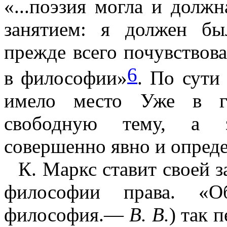
«...поэзия могла и долж
занятием: я должен б
прежде всего почувствов
6
в фило­софии»
. По сути
имело место Уже в ги
свободную тему, а з
совершенно явно и опред
К. Маркс ставит своей 
философии права. «О
философия.—
В. В.
) так 