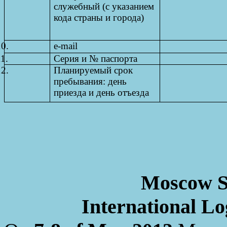
служебный (с указанием
кода страны и города)
10.
e-mail
11.
Серия и № паспорта
12.
Планируемый срок
пребывания: день
приезда и день отъезда
Moscow St
International Log