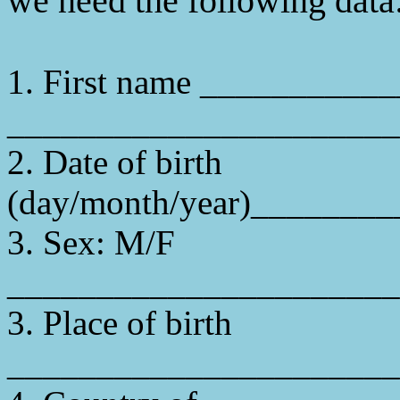
we need the following data
1. First name __________
______________________
2. Date of birth
(day/month/year
)_
_______
3. Sex: M/F
______________________
3. Place of birth
______________________