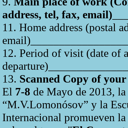
9.
Main place of work (Co
address,
tel
, fax, email
)
_
_
11. Home address (postal add
email
)_
________________
12. Period of visit (date of a
departure
)_
____________
13.
Scanned Copy of your 
El
7
-8
de Mayo de 2013, la 
“M.V.Lomonósov” y la Escu
Internacional promueven la