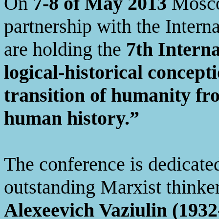
On
7-8 of May 2013
Mosco
partnership with the Intern
are holding the
7th Intern
logical-historical concept
transition of humanity fr
human history.”
The conference is dedicate
outstanding Marxist thinker
Alexeevich
Vaziulin
(1932