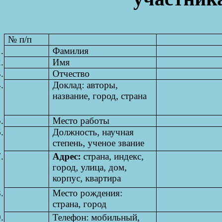
№
п
/п
.
Фамилия
.
Имя
.
Отчество
.
Доклад: авторы,
название, город, страна
.
Место работы
.
Должность, научная
степень, ученое звание
.
Адрес:
страна, индекс,
город, улица, дом,
корпус, квартира
.
Место рождения:
страна, город
.
Телефон: мобильный,