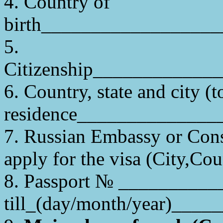
4. Country of
birth_________________
5.
Citizenship___________
6. Country, state and city 
residence______________
7. Russian Embassy or Cons
apply for the visa (
City
,Cou
8. Passport № __________
till
_(
day/month/year)____