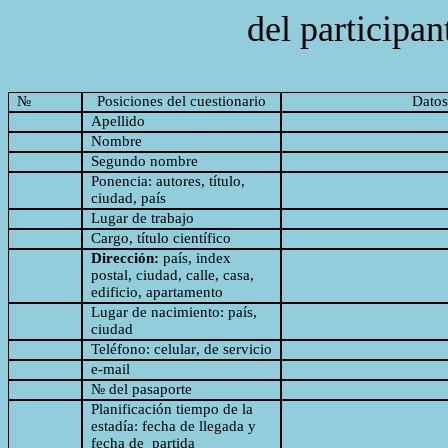
del
participan
№
Posiciones
del
cuestionario
Datos
Apellido
Nombre
Segundo
nombre
Ponencia: autores, título,
ciudad, país
Lugar de
trabajo
Cargo,
título
científico
Dirección
:
país
, index
postal, ciudad,
calle
, casa,
edificio
,
apartamento
Lugar de
nacimiento
:
país
,
ciudad
Teléfono
:
celular
,
de
servicio
e-mail
№
del
pasaporte
Planificación tiempo de la
estadía: fecha de llegada y
fecha de
partida