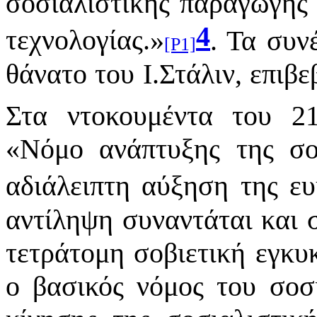
σοσιαλιστικής παραγωγής
4
τεχνολογίας.
»
. Τα συν
[P1]
θάνατο του Ι.Στάλιν, επιβ
Στα ντοκουμέντα του 2
«
Νόμο ανάπτυξης της σοβ
αδιάλειπτη αύξηση της ε
αντίληψη συναντάται και σ
τετράτομη σοβιετική εγκυκ
ο βασικός νόμος του σοσ