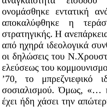
αναγκαιότητα εισόδου
ονομάσθηκε εντατική αν
αποκαλύφθηκε η τεράσ
στρατηγικής. Η ανεπάρκεια
από ηχηρά ιδεολογικά συν
οι δηλώσεις του Ν.Χρουστσ
ελεύσεως του κομμουνισμού
’70, το μπρεζνιεφικό ι
σοσιαλισμού. Όμως,
«
… η
έχει ήδη χάσει την απώτερ