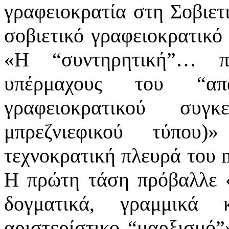
γραφειοκρατία στη Σοβιετ
σοβιετικό γραφειοκρατικό
«
Η “συντηρητική”… πλ
υπέρμαχους του “απ
γραφειοκρατικού συγκ
μπρεζνιεφικού τύπου)
»
τεχνοκρατική πλευρά του 
Η πρώτη τάση πρόβαλλε
δογματικά, γραμμικά 
αριστερίστικο “μαρξισμό”