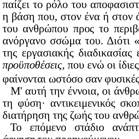
παίζει το ρόλο του αποφασισ
η βάση που, στον ένα ή στον ά
του ανθρώπου προς το περιβά
ανόργανο σσώμα του. Διότι «
της εργασιακής διαδικασίας ε
προϋποθέσεις,
που ενώ οι ίδιε
φαίνονται ωστόσο σαν φυ­
σικέ
Μ' αυτή την έννοια, οι άνθ
τη φύση· αντικειμενικός σκ
διατήρηση της ζωής του ανθρ
Το επόμενο στάδιο ανάπτ