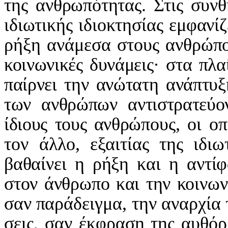
της ανθρωπότητας. Στις συνθ
ιδιωτικής ιδιοκτησίας εμφανί
ρήξη ανάμεσα στους ανθρώ­
π
κοινωνικές δυνάμεις· στα πλ
παίρνει την ανώτατη α­νάπτυ
των ανθρώπων αντι­στρατεύο
ίδιους τους ανθρώ­
πους, οι ο
τον άλλο, εξαι­
τίας της ιδιω
βαθαίνει η ρή­ξη και η αντί
στον άνθρω­πο και την κοινω
σαν πα­
ράδειγμα, την αναρχία 
σεις, σαν έκφραση της αυθόρ