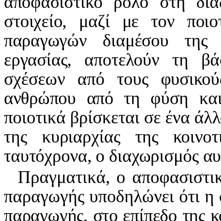
απο
φασιστικό ρόλο στη δια
στοι
χείο, μαζί με τον ποι
παραγω
γών διαμέσου της 
εργασίας, α
ποτελούν τη βά
σχέσεων από
τους φυσικού
ανθρώπου από τη
φύση και
ποιοτικά βρίσκεται
σε ένα άλλ
της κυριαρχίας της κοινοτ
ταυτόχρονα, ο δια­χωρισμός αυ
Πραγματικά, ο αποφασιστι
παραγωγής υποδηλώνει ότι η
παραγωγής, στο επίπεδο της 